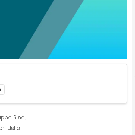
i
uppo Rina,
ri della