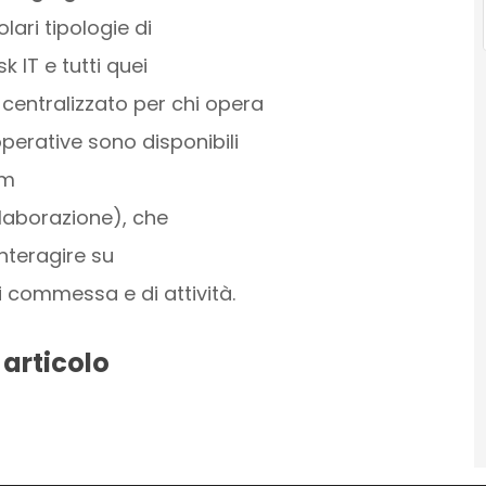
lari tipologie di
k IT e tutti quei
centralizzato per chi opera
operative sono disponibili
um
ollaborazione), che
interagire su
 commessa e di attività.
 articolo