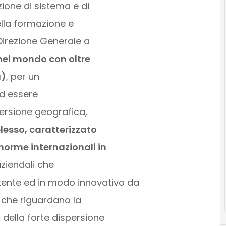
zione di sistema e di
della formazione e
 Direzione Generale a
 nel mondo con oltre
a)
, per un
ad essere
ersione geografica,
esso, caratterizzato
norme internazionali in
aziendali che
tente ed in modo innovativo da
i che riguardano la
 della forte dispersione