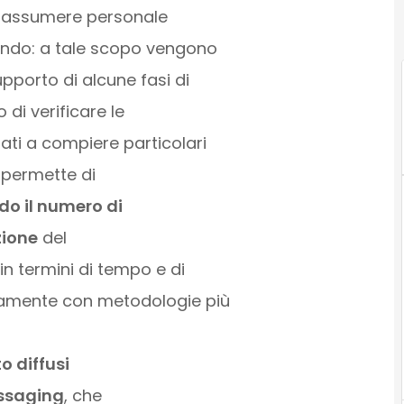
di assumere personale
 mondo: a tale scopo vengono
pporto di alcune fasi di
 di verificare le
ti a compiere particolari
o permette di
do il numero di
zione
del
n termini di tempo e di
vamente con metodologie più
o diffusi
ssaging
, che