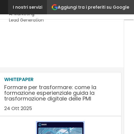
Aggiungi tra i preferiti su Google
Rina
I nostri servizi
Ultimi articoli
AI Marketing
Lead Generation
Content Marketing
Martech &
Salestech
WHITEPAPER
Formare per trasformare: come la
formazione esperienziale guida la
trasformazione digitale delle PMI
24 Ott 2025