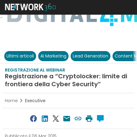
Ultimi articoli
AI Marketing
Lead Generation
Content M
REGISTRAZIONE AL WEBINAR
Registrazione a “Cryptolocker: limite di
frontiera della Cyber Security”
Home
Executive
Pubblicato il 06 Mar 2015