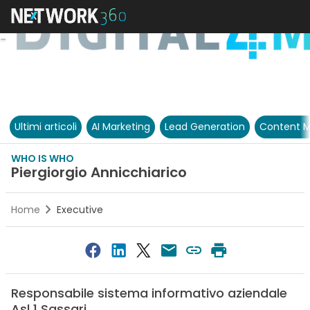
Ultimi articoli
AI Marketing
Lead Generation
Content M
WHO IS WHO
Piergiorgio Annicchiarico
Home
Executive
Responsabile sistema informativo aziendale
Asl 1 Sassari