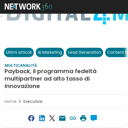
Ultimi articoli
AI Marketing
Lead Generation
Content M
MULTICANALITÀ
Payback, il programma fedeltà
multipartner ad alto tasso di
innovazione
Home
Executive