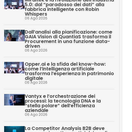
5.0: dal “paradosso dei dati” alla
fabbrica intelligente con Robin
Whispers
06 Ago 2026
Dall’analisi alla pianificazione: come
GAIA Vision di QuantiaS trasforma il
Procurement in una funzione data-
driven
06 Ago 2026
Opper.ai e la sfida del know-how:
come l’intelligenza artificiale
trasforma l’esperienza in patrimonio
digitale
06 Ago 2026
Vantyx e l’orchestrazione dei
processi: la tecnologia DNA e la
“stella polare” dell’efficienza
aziendale
06 Ago 2026
La Competitor Analysis B2B deve