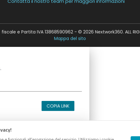
Contatta il nostro team per maggiori informazioni
fiscale e Partita IVA 13868590962 - © 2026 Nextwork360. ALL RI
Mappa del sito
.
COPIA LINK
ivacy!
e e funzionali all’erogazione del servizio. Utilizziamo i cookie