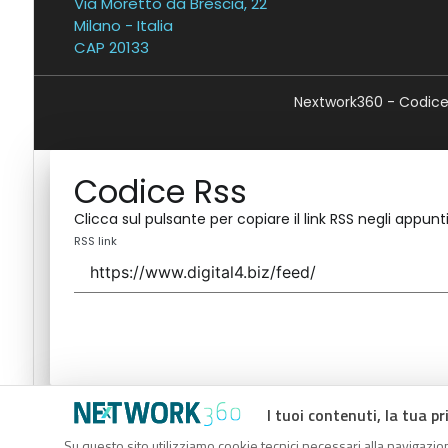
Via Moretto da Brescia, 22
Milano - Italia
CAP 20133
Nextwork360 - Codice 
Codice Rss
Clicca sul pulsante per copiare il link RSS negli appunti
RSS link
I tuoi contenuti, la tua pr
Codice Rss
Su questo sito utilizziamo cookie tecnici necessari alla navigazion