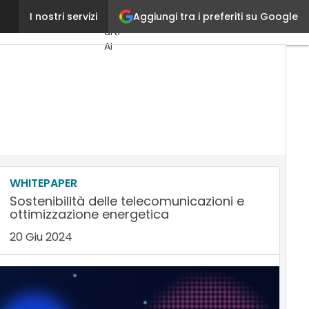
Aggiungi tra i preferiti su Google
Ossama Bessada
I nostri servizi
Ultimi
articoli
AI
Marketing
Lead
Generation
Content
Marketing
Martech
&
Salestech
WHITEPAPER
Sostenibilità delle telecomunicazioni e
ottimizzazione energetica
20 Giu 2024