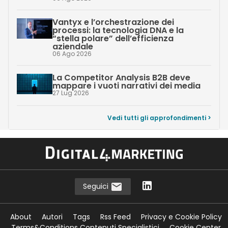
Vantyx e l’orchestrazione dei
processi: la tecnologia DNA e la
“stella polare” dell’efficienza
aziendale
06 Ago 2026
La Competitor Analysis B2B deve
mappare i vuoti narrativi dei media
27 Lug 2026
Vedi tutti gli approfondimenti >
Seguici
About
Autori
Tags
Rss Feed
Privacy e Cookie Policy
Terms&Conditions Contenuti Specialistici
Cookie Center