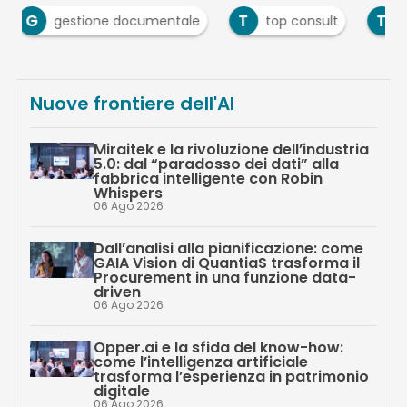
T
T
entale
top consult
topmedia social NED
Nuove frontiere dell'AI
Miraitek e la rivoluzione dell’industria
5.0: dal “paradosso dei dati” alla
fabbrica intelligente con Robin
Whispers
06 Ago 2026
Dall’analisi alla pianificazione: come
GAIA Vision di QuantiaS trasforma il
Procurement in una funzione data-
driven
06 Ago 2026
Opper.ai e la sfida del know-how:
come l’intelligenza artificiale
trasforma l’esperienza in patrimonio
digitale
06 Ago 2026