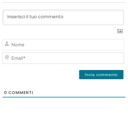
N
Em
0
COMMENTI