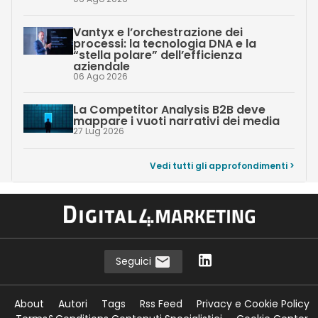
Vantyx e l’orchestrazione dei
processi: la tecnologia DNA e la
“stella polare” dell’efficienza
aziendale
06 Ago 2026
La Competitor Analysis B2B deve
mappare i vuoti narrativi dei media
27 Lug 2026
Vedi tutti gli approfondimenti >
Seguici
About
Autori
Tags
Rss Feed
Privacy e Cookie Policy