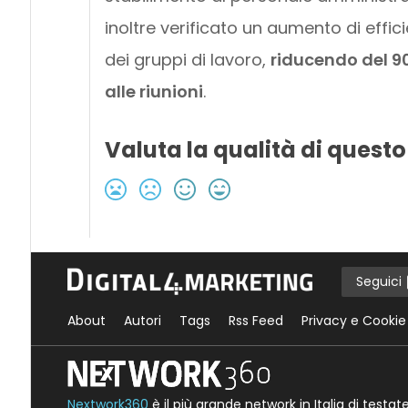
inoltre verificato un aumento di effic
dei gruppi di lavoro,
riducendo del 9
alle riunioni
.
Valuta la qualità di questo
Seguici
About
Autori
Tags
Rss Feed
Privacy e Cookie
Nextwork360
è il più grande network in Italia di testa