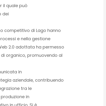
r il quale può
o dei
to competitivo di Lago hanno
rocessi e nella gestione
 Web 2.0 adottata ha permesso
o di organico, promuovendo al
municata in
tegia aziendale, contribuendo
tegrazione tra le
i produzione in
vo in ufficio. Si è