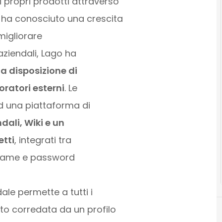
 propri prodotti attraverso
e ha conosciuto una crescita
migliorare
 aziendali, Lago ha
a disposizione di
oratori esterni
. Le
ad una piattaforma di
dali, Wiki e un
etti
, integrati tra
ername e password
dale permette a tutti i
oto corredata da un profilo