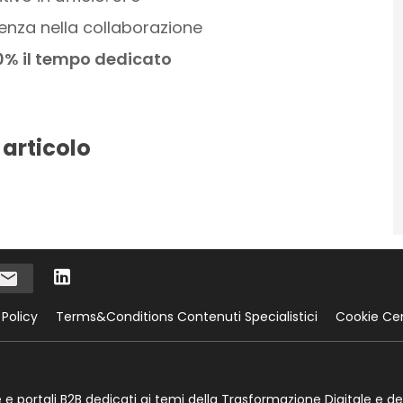
ienza nella collaborazione
0% il tempo dedicato
 articolo
 Policy
Terms&Conditions Contenuti Specialistici
Cookie Ce
te e portali B2B dedicati ai temi della Trasformazione Digitale e de