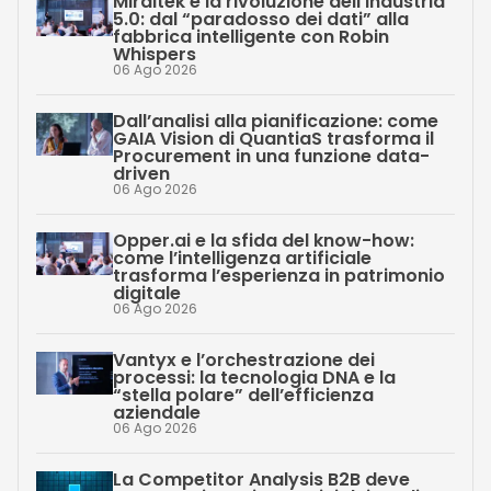
Miraitek e la rivoluzione dell’industria
5.0: dal “paradosso dei dati” alla
fabbrica intelligente con Robin
Whispers
06 Ago 2026
Dall’analisi alla pianificazione: come
GAIA Vision di QuantiaS trasforma il
Procurement in una funzione data-
driven
06 Ago 2026
Opper.ai e la sfida del know-how:
come l’intelligenza artificiale
trasforma l’esperienza in patrimonio
digitale
06 Ago 2026
Vantyx e l’orchestrazione dei
processi: la tecnologia DNA e la
“stella polare” dell’efficienza
aziendale
06 Ago 2026
La Competitor Analysis B2B deve