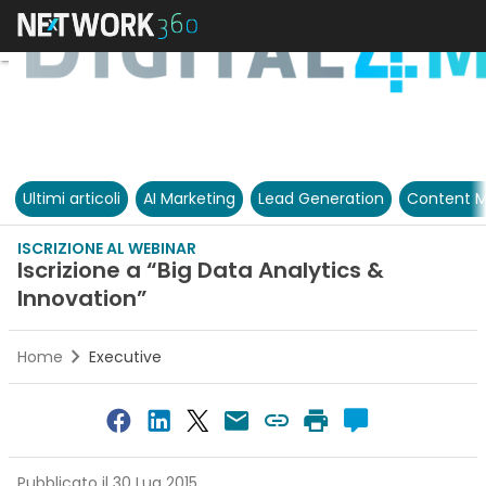
Ultimi articoli
AI Marketing
Lead Generation
Content M
ISCRIZIONE AL WEBINAR
Iscrizione a “Big Data Analytics &
Innovation”
Home
Executive
Pubblicato il 30 Lug 2015