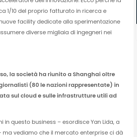
’acceleratore dell’innovazione. Ecco perché la
 1/10 del proprio fatturato in ricerca e
 nuove facility dedicate alla sperimentazione
assumere diverse migliaia di ingegneri nei
so, la società ha riunito a Shanghai oltre
e giornalisti (80 le nazioni rappresentate) in
a sul cloud e sulle infrastrutture utili ad
i in questo business – esordisce Yan Lida, a
– ma vediamo che il mercato enterprise ci dà