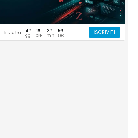
47
16
37
55
ISCRIVITI
Inizia tra