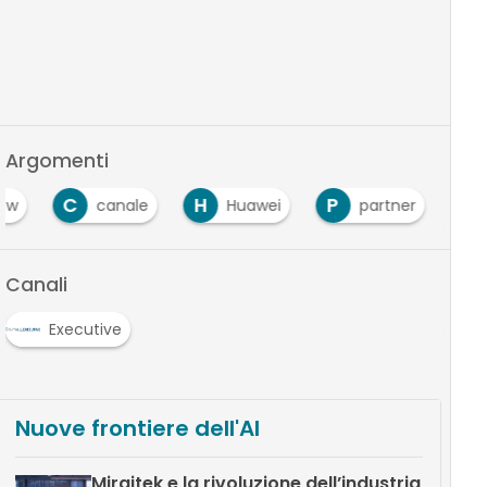
Argomenti
C
H
P
row
canale
Huawei
partner
Canali
Executive
Nuove frontiere dell'AI
Miraitek e la rivoluzione dell’industria