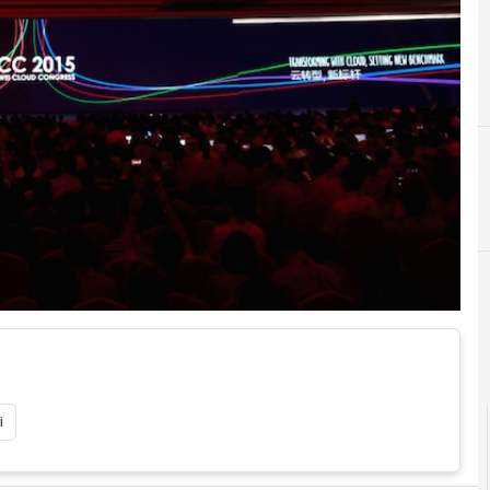
A
Ar
i