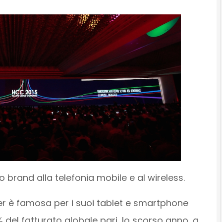
 brand alla telefonia mobile e al wireless.
er è famosa per i suoi tablet e smartphone
 del fatturato globale pari, lo scorso anno, a