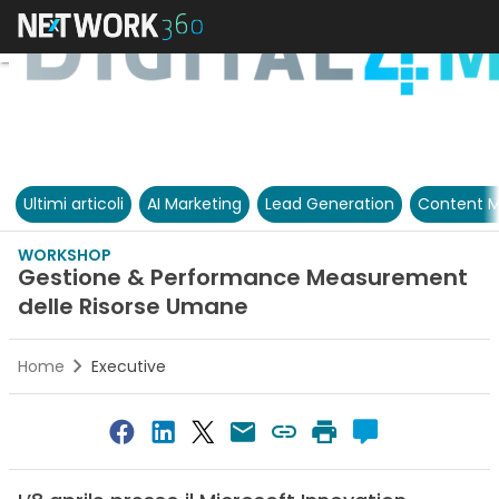
Ultimi articoli
AI Marketing
Lead Generation
Content M
WORKSHOP
Gestione & Performance Measurement
delle Risorse Umane
Home
Executive