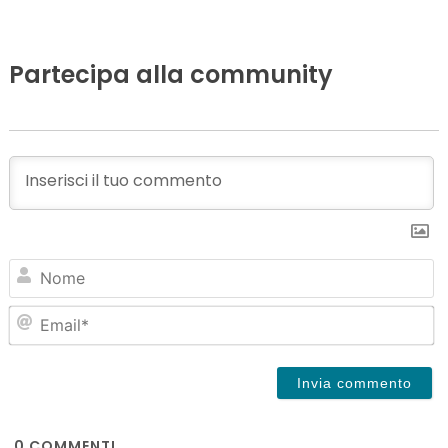
Partecipa alla community
N
Em
0
COMMENTI