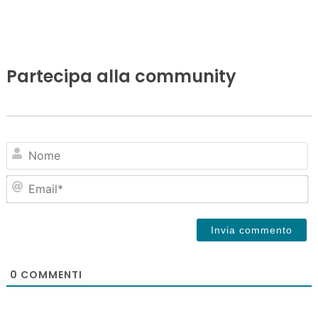
Partecipa alla community
N
Em
0
COMMENTI