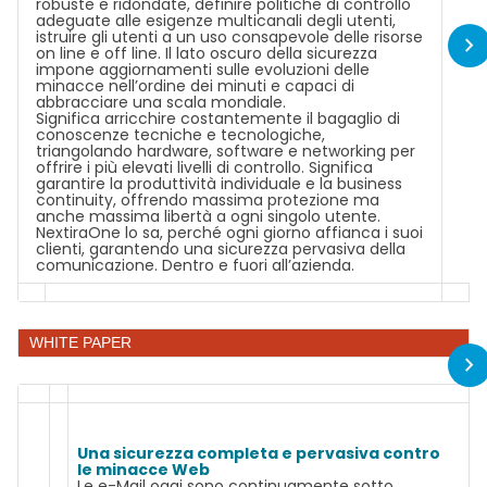
robuste e ridondate, definire politiche di controllo
adeguate alle esigenze multicanali degli utenti,
istruire gli utenti a un uso consapevole delle risorse
on line e off line. Il lato oscuro della sicurezza
impone aggiornamenti sulle evoluzioni delle
minacce nell’ordine dei minuti e capaci di
abbracciare una scala mondiale.
Significa arricchire costantemente il bagaglio di
conoscenze tecniche e tecnologiche,
triangolando hardware, software e networking per
offrire i più elevati livelli di controllo. Significa
garantire la produttività individuale e la business
continuity, offrendo massima protezione ma
anche massima libertà a ogni singolo utente.
NextiraOne lo sa, perché ogni giorno affianca i suoi
clienti, garantendo una sicurezza pervasiva della
comunicazione. Dentro e fuori all’azienda.
WHITE PAPER
Una sicurezza completa e pervasiva contro
le minacce Web
Le e-Mail oggi sono continuamente sotto