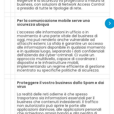
esigenze e la sicurezza va progettata a misura di
business, con soluzioni di Network Access Control
a presidio di tutte le tipologie di rete.
Per la comunicazione mobile serve una
sicurezza ubiqua
L’accesso alle informazioni in ufficio o in
movimento è una parte vitale del business di
oggi, ma può renderlo anche vulnerabile ad
attacchi esterni. La sfida è garantire un accesso
alle informazioni disponibile in qualsiasi momento
e in qualsiasi luogo, separando i dati confidenziali
dell’azienda dai cyber-criminali. Ci vuole un
approccio multilivello, capace di coordinare i
dispositivi e le infrastrutture mobili,
implementando un regime efficiente di gestione
incentrato su specifiche politiche di sicurezza.
Proteggere il vostro business dallo Spam e dai
virus
La realtà delle reti odierne è che spesso
trasportano sia informazioni essenziali per il
business che contenuti indesiderati. Il traffico
non autorizzato può aprire le porte alle
applicazioni dannose, alle applicazioni personali
che richiedono ampia banda e alla perdita di