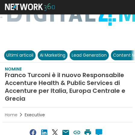
Ultimi articoli
AI Marketing
Lead Generation
Content M
NOMINE
Franco Turconi è il nuovo Responsabile
Accenture Health & Public Services di
Accenture per Italia, Europa Centrale e
Grecia
Home
Executive