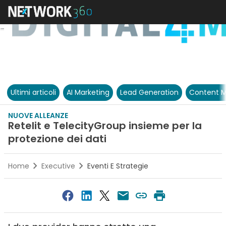
Ultimi articoli
AI Marketing
Lead Generation
Content M
NUOVE ALLEANZE
Retelit e TelecityGroup insieme per la
protezione dei dati
Home
Executive
Eventi E Strategie