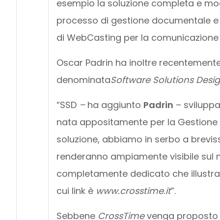
esempio la soluzione completa e modu
processo di gestione documentale e d
di WebCasting per la comunicazione a
Oscar Padrin ha inoltre recentemente
denominata
Software Solutions Desi
“SSD
–
ha aggiunto
Padrin
– sviluppa
nata appositamente per la Gestione 
soluzione, abbiamo in serbo a brevissi
renderanno ampiamente visibile sul m
completamente dedicato che illustra in
cui link è
www.crosstime.it
”.
Sebbene
CrossTime
venga proposto a