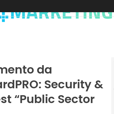
imento da
ardPRO: Security &
t “Public Sector