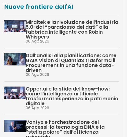
Nuove frontiere dell'AI
Miraitek e la rivoluzione dell’industria
5.0: dal “paradosso dei dati” alla
fabbrica intelligente con Robin
Whispers
06 Ago 2026
Dall’analisi alla pianificazione: come
GAIA Vision di QuantiaS trasforma il
Procurement in una funzione data-
driven
06 Ago 2026
Opper.ai e la sfida del know-how:
come l’intelligenza artificiale
trasforma l’esperienza in patrimonio
digitale
06 Ago 2026
Vantyx e l’orchestrazione dei
processi: la tecnologia DNA e la
“stella polare” dell’efficienza
aziendale