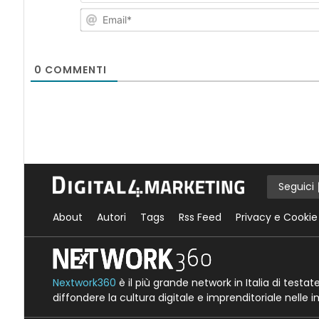
0
COMMENTI
Seguici
About
Autori
Tags
Rss Feed
Privacy e Cookie
Nextwork360
è il più grande network in Italia di testa
diffondere la cultura digitale e imprenditoriale nelle 