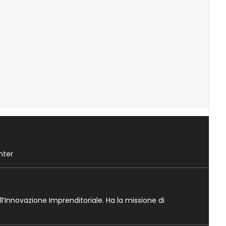
nter
ll’Innovazione Imprenditoriale. Ha la missione di