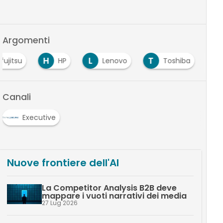
Argomenti
H
L
T
fujitsu
HP
Lenovo
Toshiba
Canali
Executive
Nuove frontiere dell'AI
La Competitor Analysis B2B deve
mappare i vuoti narrativi dei media
27 Lug 2026