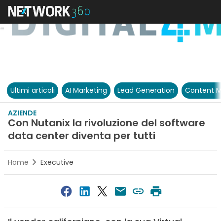
Ultimi articoli
AI Marketing
Lead Generation
Content M
AZIENDE
Con Nutanix la rivoluzione del software
data center diventa per tutti
Home
Executive