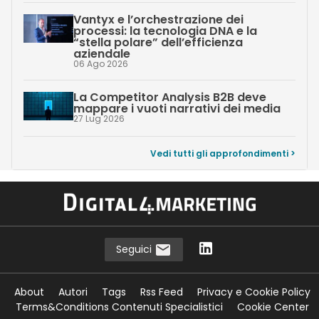
Vantyx e l’orchestrazione dei
processi: la tecnologia DNA e la
“stella polare” dell’efficienza
aziendale
06 Ago 2026
La Competitor Analysis B2B deve
mappare i vuoti narrativi dei media
27 Lug 2026
Vedi tutti gli approfondimenti >
Seguici
About
Autori
Tags
Rss Feed
Privacy e Cookie Policy
Terms&Conditions Contenuti Specialistici
Cookie Center