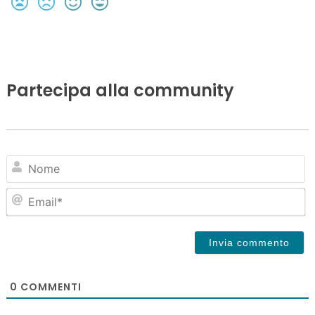
Partecipa alla community
N
Em
0
COMMENTI