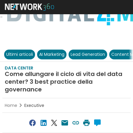
Ultimi articoli
AI Marketing
Lead Generation
Content M
DATA CENTER
Come allungare il ciclo di vita del data
center? 3 best practice della
governance
Home
Executive