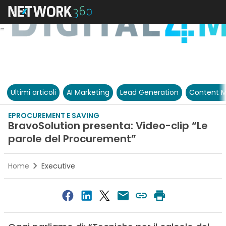
Ultimi articoli
AI Marketing
Lead Generation
Content M
EPROCUREMENT E SAVING
BravoSolution presenta: Video-clip “Le
parole del Procurement”
Home
Executive