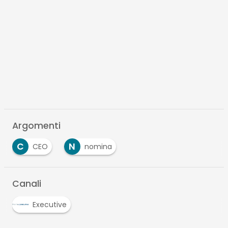
Argomenti
C
N
CEO
nomina
…
Canali
Executive