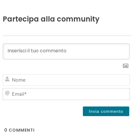
Partecipa alla community
N
Em
0
COMMENTI