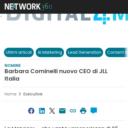
Ultimi articoli
AI Marketing
Lead Generation
Content M
NOMINE
Barbara Cominelli nuovo CEO di JLL
Italia
Home
Executive