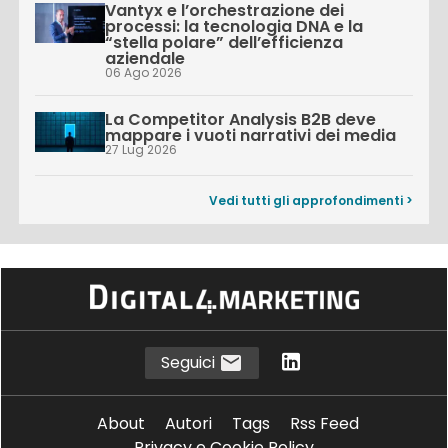
Vantyx e l’orchestrazione dei
processi: la tecnologia DNA e la
“stella polare” dell’efficienza
aziendale
06 Ago 2026
La Competitor Analysis B2B deve
mappare i vuoti narrativi dei media
27 Lug 2026
Vedi tutti gli approfondimenti >
Seguici
About
Autori
Tags
Rss Feed
Privacy e Cookie Policy