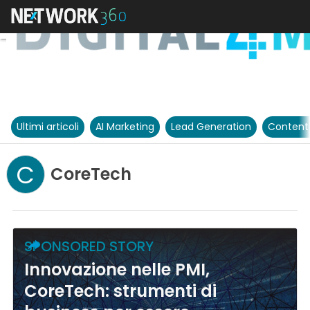
Ultimi articoli
AI Marketing
Lead Generation
Content
C
CoreTech
SPONSORED STORY
Innovazione nelle PMI,
CoreTech: strumenti di