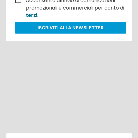
Acconsento all'invio di comunicazioni
promozionali e commerciali per conto di
terzi
.
ISCRIVITI
ALLA NEWSLETTER