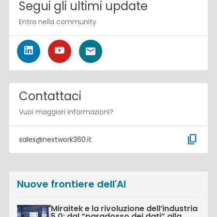
Segui gli ultimi update
Entra nella community
Contattaci
Vuoi maggiori informazioni?
content_copy
sales@nextwork360.it
Nuove frontiere dell'AI
Miraitek e la rivoluzione dell’industria
5.0: dal “paradosso dei dati” alla