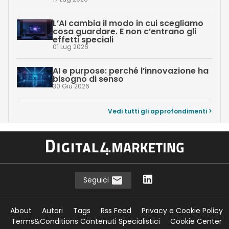
L’AI cambia il modo in cui scegliamo
cosa guardare. E non c’entrano gli
effetti speciali
01 Lug 2026
AI e purpose: perché l’innovazione ha
bisogno di senso
30 Giu 2026
Vedi tutti gli approfondimenti >
Seguici
About
Autori
Tags
Rss Feed
Privacy e Cookie Policy
Terms&Conditions Contenuti Specialistici
Cookie Center