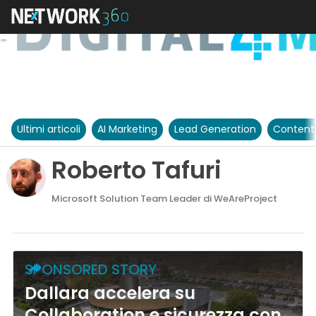
Ultimi articoli
AI Marketing
Lead Generation
Content
Roberto Tafuri
Microsoft Solution Team Leader di WeAreProject
SPONSORED STORY
Dallara accelera su
Collaboration e sicurezza con