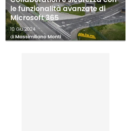
le funzionalità avanzate di
Microsoft 365
10 Giu 2024
di
Massimiliano Monti