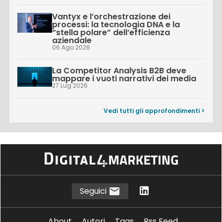
Vantyx e l’orchestrazione dei
processi: la tecnologia DNA e la
“stella polare” dell’efficienza
aziendale
06 Ago 2026
La Competitor Analysis B2B deve
mappare i vuoti narrativi dei media
27 Lug 2026
Vedi tutti gli approfondimenti >
Seguici
About
Autori
Tags
Rss Feed