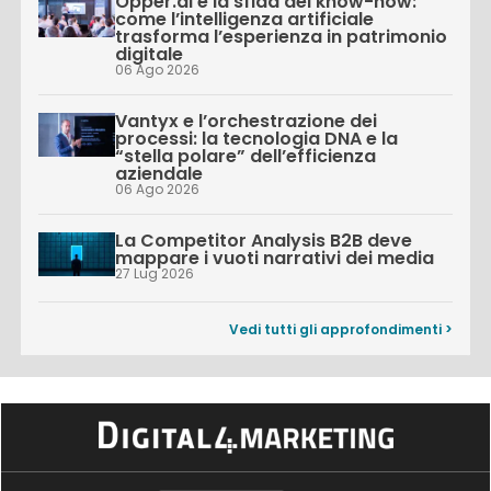
Opper.ai e la sfida del know-how:
come l’intelligenza artificiale
trasforma l’esperienza in patrimonio
digitale
06 Ago 2026
Vantyx e l’orchestrazione dei
processi: la tecnologia DNA e la
“stella polare” dell’efficienza
aziendale
06 Ago 2026
La Competitor Analysis B2B deve
mappare i vuoti narrativi dei media
27 Lug 2026
Vedi tutti gli approfondimenti >