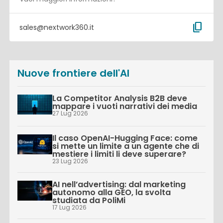
content_copy
sales@nextwork360.it
Nuove frontiere dell'AI
La Competitor Analysis B2B deve
mappare i vuoti narrativi dei media
27 Lug 2026
Il caso OpenAI-Hugging Face: come
si mette un limite a un agente che di
mestiere i limiti li deve superare?
23 Lug 2026
AI nell’advertising: dal marketing
autonomo alla GEO, la svolta
studiata da PoliMi
17 Lug 2026