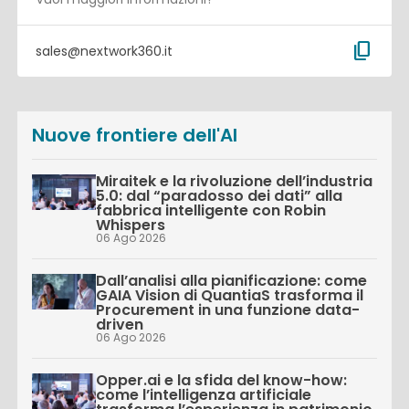
content_copy
sales@nextwork360.it
Nuove frontiere dell'AI
Miraitek e la rivoluzione dell’industria
5.0: dal “paradosso dei dati” alla
fabbrica intelligente con Robin
Whispers
06 Ago 2026
Dall’analisi alla pianificazione: come
GAIA Vision di QuantiaS trasforma il
Procurement in una funzione data-
driven
06 Ago 2026
Opper.ai e la sfida del know-how:
come l’intelligenza artificiale