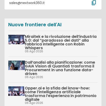
content_copy
sales@nextwork360.it
Nuove frontiere dell'AI
Miraitek e la rivoluzione dell’industria
5.0: dal “paradosso dei dati” alla
fabbrica intelligente con Robin
Whispers
06 Ago 2026
Dall’analisi alla pianificazione: come
GAIA Vision di QuantiaS trasforma il
Procurement in una funzione data-
driven
06 Ago 2026
Opper.ai e la sfida del know-how:
come l’intelligenza artificiale
trasforma l’esperienza in patrimonio
digitale
06 Ago 2026