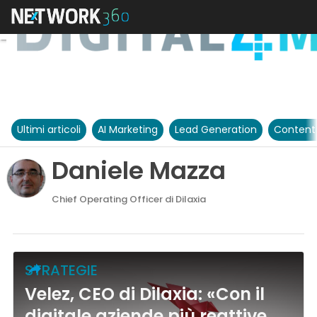
Ultimi articoli
AI Marketing
Lead Generation
Content
Daniele Mazza
Chief Operating Officer di Dilaxia
STRATEGIE
Velez, CEO di Dilaxia: «Con il
digitale aziende più reattive,