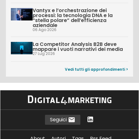
Vantyx e l’orchestrazione dei
processi: la tecnologia DNA e la
“stella polare” dell’efficienza
aziendale
06 Ago 2026
La Competitor Analysis B2B deve
mappare i vuoti narrativi dei media
27 Lug 2026
Vedi tutti gli approfondimenti >
Seguici
About
Autori
Tags
Rss Feed