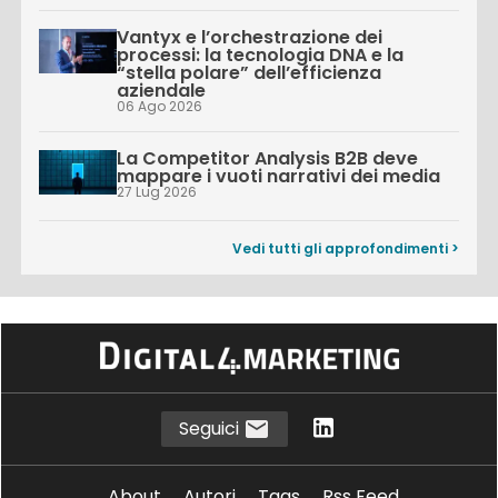
Vantyx e l’orchestrazione dei
processi: la tecnologia DNA e la
“stella polare” dell’efficienza
aziendale
06 Ago 2026
La Competitor Analysis B2B deve
mappare i vuoti narrativi dei media
27 Lug 2026
Vedi tutti gli approfondimenti >
Seguici
About
Autori
Tags
Rss Feed