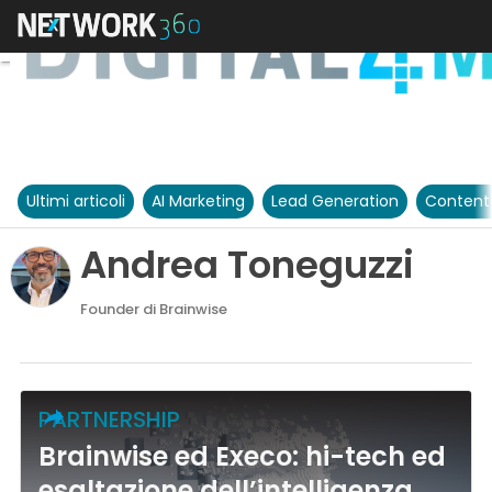
Ultimi articoli
AI Marketing
Lead Generation
Content
Andrea Toneguzzi
Founder di Brainwise
PARTNERSHIP
Brainwise ed Execo: hi-tech ed
esaltazione dell’intelligenza