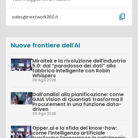
content_copy
sales@nextwork360.it
Nuove frontiere dell'AI
Miraitek e la rivoluzione dell’industria
5.0: dal “paradosso dei dati” alla
fabbrica intelligente con Robin
Whispers
06 Ago 2026
Dall’analisi alla pianificazione: come
GAIA Vision di QuantiaS trasforma il
Procurement in una funzione data-
driven
06 Ago 2026
Opper.ai e la sfida del know-how:
come l’intelligenza artificiale
trasforma l’esperienza in patrimonio