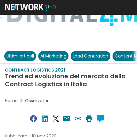
Ultimi articoli
AI Marketing
Lead Generation
Content M
CONTRACT LOGISTICS 2021
Trend ed evoluzione del mercato della
Contract Logistics in Italia
Home
Osservatori
Pubblicato il 10 Nov 2020