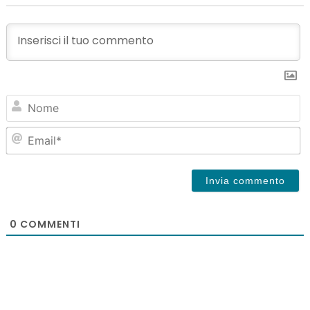
N
Em
0
COMMENTI