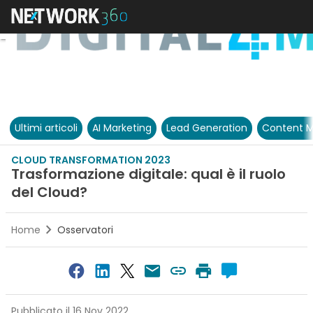
Ultimi articoli
AI Marketing
Lead Generation
Content M
CLOUD TRANSFORMATION 2023
Trasformazione digitale: qual è il ruolo
del Cloud?
Home
Osservatori
Pubblicato il 16 Nov 2022