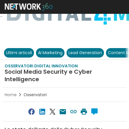
Ultimi articoli
AI Marketing
Lead Generation
Content M
OSSERVATORI DIGITAL INNOVATION
Social Media Security e Cyber
Intelligence
Home
Osservatori