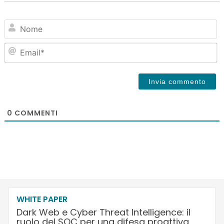
N
Em
0
COMMENTI
WHITE PAPER
Dark Web e Cyber Threat Intelligence: il
ruolo del SOC per una difesa proattiva