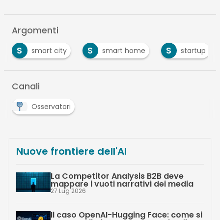
Argomenti
S
S
S
smart city
smart home
startup
Canali
Osservatori
Nuove frontiere dell'AI
La Competitor Analysis B2B deve
mappare i vuoti narrativi dei media
27 Lug 2026
Il caso OpenAI-Hugging Face: come si