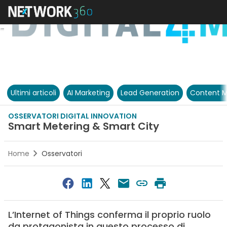
Ultimi articoli
AI Marketing
Lead Generation
Content M
OSSERVATORI DIGITAL INNOVATION
Smart Metering & Smart City
Home
Osservatori
L’Internet of Things conferma il proprio ruolo
da protagonista in questo processo di