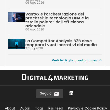
06 Ago 2026
Vantyx e l’orchestrazione dei
processi: la tecnologia DNA e la
“stella polare” dell’efficienza
aziendale
06 Ago 2026
La Competitor Analysis B2B deve
mappare i vuoti narrativi dei media
27 Lug 2026
Vedi tutti gli approfondimenti >
Seguici
About
Autori
Tags
Rss Feed
Privacy e Cookie Policy