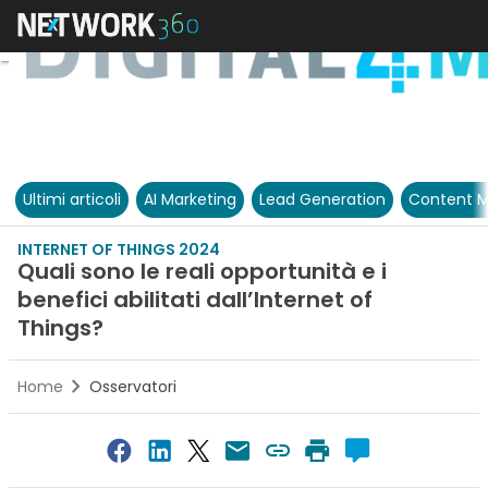
Ultimi articoli
AI Marketing
Lead Generation
Content M
INTERNET OF THINGS 2024
Quali sono le reali opportunità e i
benefici abilitati dall’Internet of
Things?
Home
Osservatori