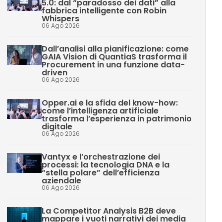
5.0: dal “paradosso dei dati” alla
fabbrica intelligente con Robin
Whispers
06 Ago 2026
Dall’analisi alla pianificazione: come
GAIA Vision di QuantiaS trasforma il
Procurement in una funzione data-
driven
06 Ago 2026
Opper.ai e la sfida del know-how:
come l’intelligenza artificiale
trasforma l’esperienza in patrimonio
digitale
06 Ago 2026
Vantyx e l’orchestrazione dei
processi: la tecnologia DNA e la
“stella polare” dell’efficienza
aziendale
06 Ago 2026
La Competitor Analysis B2B deve
mappare i vuoti narrativi dei media