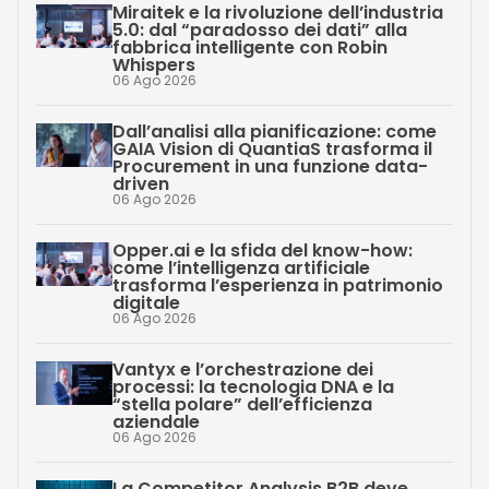
Miraitek e la rivoluzione dell’industria
5.0: dal “paradosso dei dati” alla
fabbrica intelligente con Robin
Whispers
06 Ago 2026
Dall’analisi alla pianificazione: come
GAIA Vision di QuantiaS trasforma il
Procurement in una funzione data-
driven
06 Ago 2026
Opper.ai e la sfida del know-how:
come l’intelligenza artificiale
trasforma l’esperienza in patrimonio
digitale
06 Ago 2026
Vantyx e l’orchestrazione dei
processi: la tecnologia DNA e la
“stella polare” dell’efficienza
aziendale
06 Ago 2026
La Competitor Analysis B2B deve