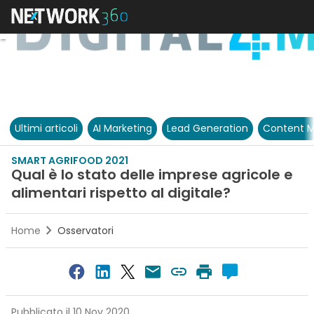
Ultimi articoli
AI Marketing
Lead Generation
Content M
SMART AGRIFOOD 2021
Qual è lo stato delle imprese agricole e
alimentari rispetto al digitale?
Home
Osservatori
Pubblicato il 10 Nov 2020