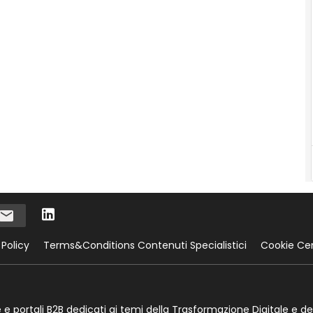
 Policy
Terms&Conditions Contenuti Specialistici
Cookie Ce
te e portali B2B dedicati ai temi della Trasformazione Digitale e de