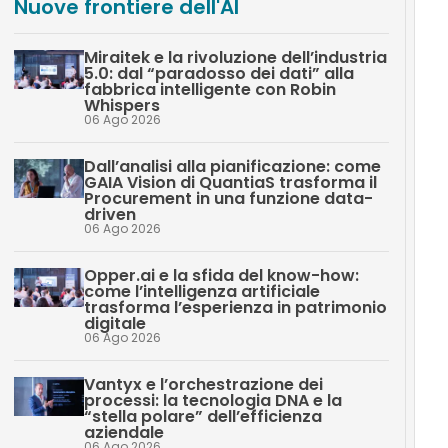
Nuove frontiere dell'AI
Miraitek e la rivoluzione dell’industria
5.0: dal “paradosso dei dati” alla
fabbrica intelligente con Robin
Whispers
06 Ago 2026
Dall’analisi alla pianificazione: come
GAIA Vision di QuantiaS trasforma il
Procurement in una funzione data-
driven
06 Ago 2026
Opper.ai e la sfida del know-how:
come l’intelligenza artificiale
trasforma l’esperienza in patrimonio
digitale
06 Ago 2026
Vantyx e l’orchestrazione dei
processi: la tecnologia DNA e la
“stella polare” dell’efficienza
aziendale
06 Ago 2026