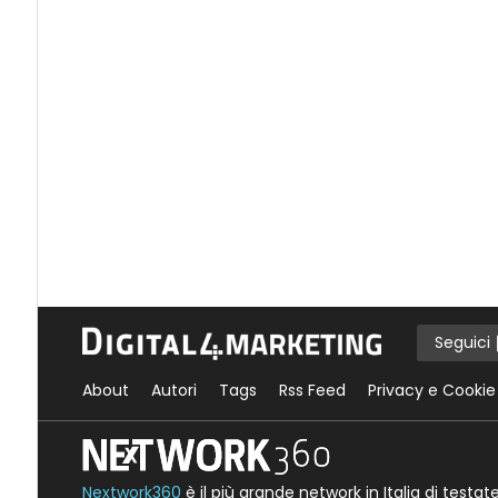
Seguici
About
Autori
Tags
Rss Feed
Privacy e Cookie
Nextwork360
è il più grande network in Italia di testa