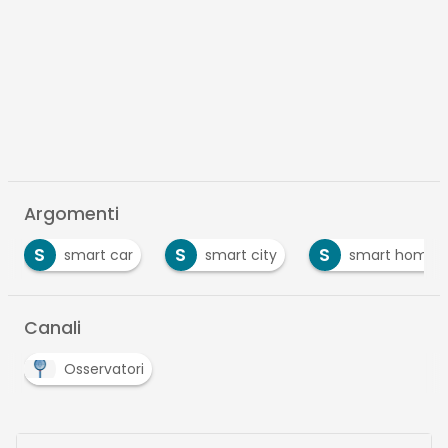
Argomenti
S
S
S
smart car
smart city
smart home
Canali
Osservatori