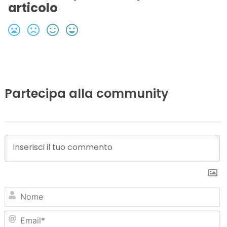
articolo
Partecipa alla community
N
Em