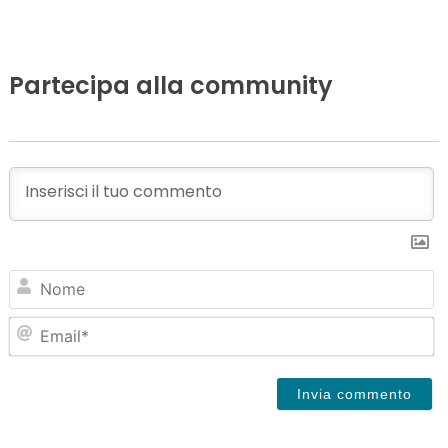
Partecipa alla community
N
Em