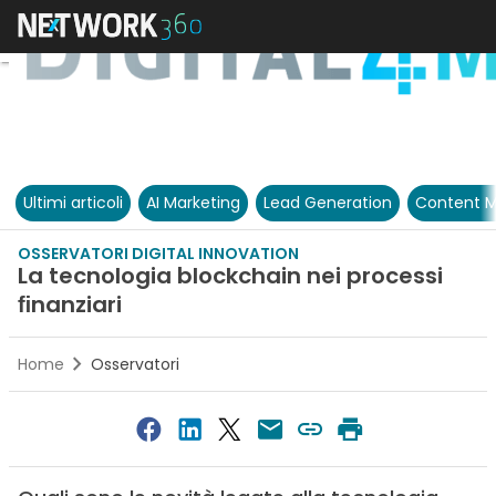
Ultimi articoli
AI Marketing
Lead Generation
Content M
OSSERVATORI DIGITAL INNOVATION
La tecnologia blockchain nei processi
ﬁnanziari
Home
Osservatori