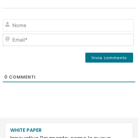
N
Em
0
COMMENTI
WHITE PAPER