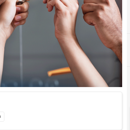
B
business
i