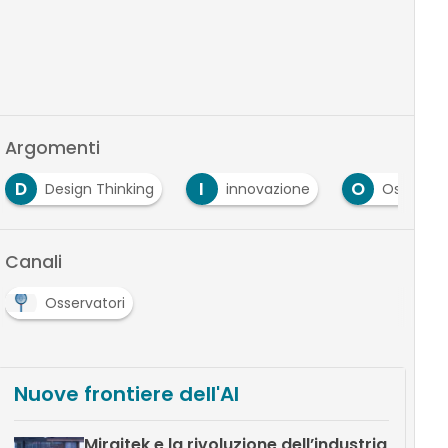
Argomenti
D
I
O
Design Thinking
innovazione
Osservatori 
Canali
Osservatori
Nuove frontiere dell'AI
Miraitek e la rivoluzione dell’industria