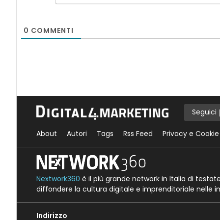
0
COMMENTI
Seguici
About
Autori
Tags
Rss Feed
Privacy e Cookie
Nextwork360
è il più grande network in Italia di testa
diffondere la cultura digitale e imprenditoriale nelle 
Indirizzo