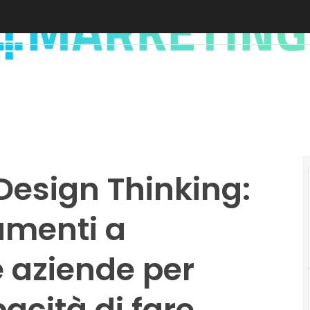
Design Thinking:
rumenti a
e aziende per
cità di fare