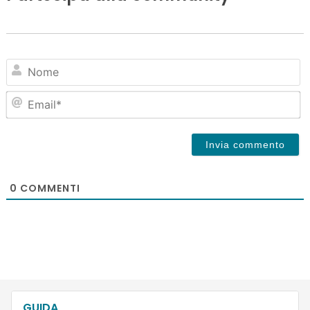
N
Em
0
COMMENTI
GUIDA