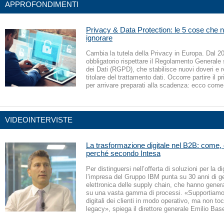
APPROFONDIMENTI
Privacy & Data Protection: le 5 cose che 
ignorare
Cambia la tutela della Privacy in Europa. Dal 2
obbligatorio rispettare il Regolamento Generale 
dei Dati (RGPD), che stabilisce nuovi doveri e r
titolare del trattamento dati. Occorre partire il p
per arrivare preparati alla scadenza: ecco come
VIDEOINTERVISTE
La trasformazione digitale nel B2B: come,
perché secondo Intesa
Per distinguersi nell’offerta di soluzioni per la d
l’impresa del Gruppo IBM punta su 30 anni di g
elettronica delle supply chain, che hanno gene
su una vasta gamma di processi. «Supportiamo 
digitali dei clienti in modo operativo, ma non to
legacy», spiega il direttore generale Emilio Bas