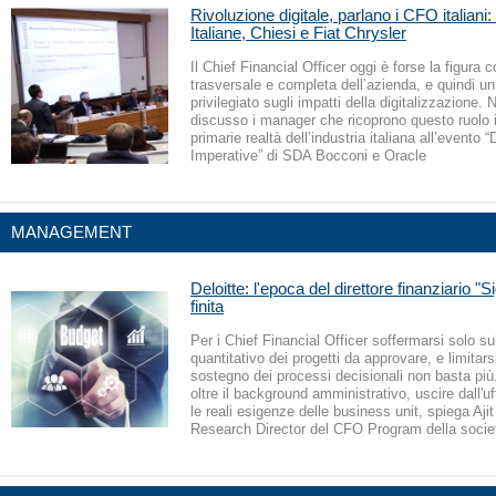
Rivoluzione digitale, parlano i CFO italiani
Italiane, Chiesi e Fiat Chrysler
Il Chief Financial Officer oggi è forse la figura c
trasversale e completa dell’azienda, e quindi u
privilegiato sugli impatti della digitalizzazione.
discusso i manager che ricoprono questo ruolo i
primarie realtà dell’industria italiana all’evento 
Imperative” di SDA Bocconi e Oracle
MANAGEMENT
Deloitte: l'epoca del direttore finanziario "
finita
Per i Chief Financial Officer soffermarsi solo su
quantitativo dei progetti da approvare, e limitarsi
sostegno dei processi decisionali non basta pi
oltre il background amministrativo, uscire dall'uf
le reali esigenze delle business unit, spiega Aji
Research Director del CFO Program della socie