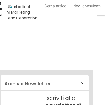
Linkedin
Ultimi articoli
Youtube-
AI Marketing
play
Email
Lead Generation
Content
Marketing
Martech &
Salestech
Archivio Newsletter
Iscriviti alla