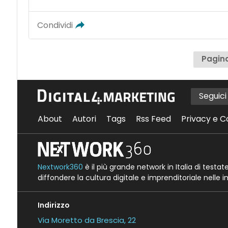
Condividi
Pagina
Seguic
About
Autori
Tags
Rss Feed
Privacy e C
Nextwork360
è il più grande network in Italia di testa
diffondere la cultura digitale e imprenditoriale nelle 
Indirizzo
Via Moretto da Brescia, 22