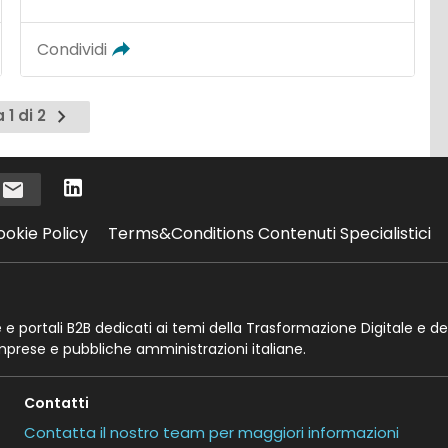
Condividi
Pagina
 1 di 2
successiva
i
ookie Policy
Terms&Conditions Contenuti Specialistici
te e portali B2B dedicati ai temi della Trasformazione Digitale e de
imprese e pubbliche amministrazioni italiane.
Contatti
Contatta il nostro team per maggiori informazioni