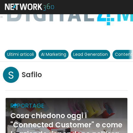
Ultimi articoli
AI Marketing
Lead Generation
Content
S
Safilo
REPORTAGE
Cosa chiedono oggi i
"Connected Customer" e come