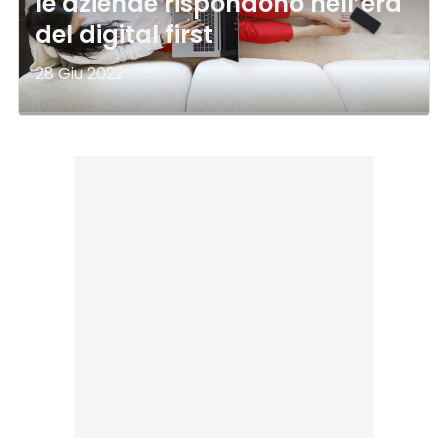
le aziende rispondono nell’era
del digital first
28 Giu 2022