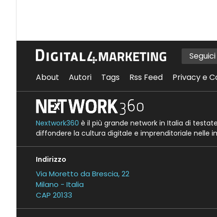
Seguic
About
Autori
Tags
Rss Feed
Privacy e C
Nextwork360
è il più grande network in Italia di testa
diffondere la cultura digitale e imprenditoriale nelle 
Indirizzo
Via Moretto da Brescia, 22
Milano - Italia
CAP 20133