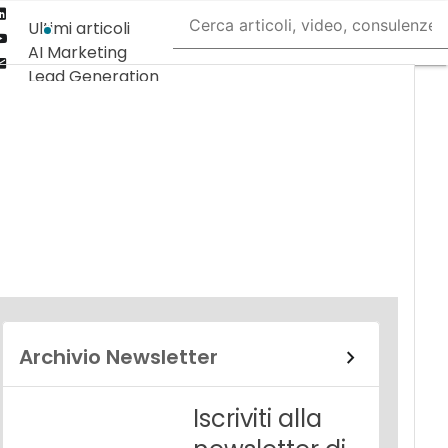
Linkedin
Ultimi articoli
Youtube-
AI Marketing
play
Email
Lead Generation
Content
Marketing
Martech &
Salestech
Archivio Newsletter
Iscriviti alla