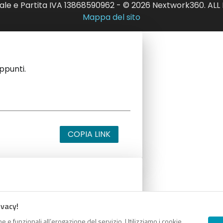
ale e Partita IVA 13868590962 - © 2026 Nextwork360. AL
Mappa del sito
appunti.
COPIA LINK
appunti.
ivacy!
e e funzionali all’erogazione del servizio. Utilizziamo i cookie